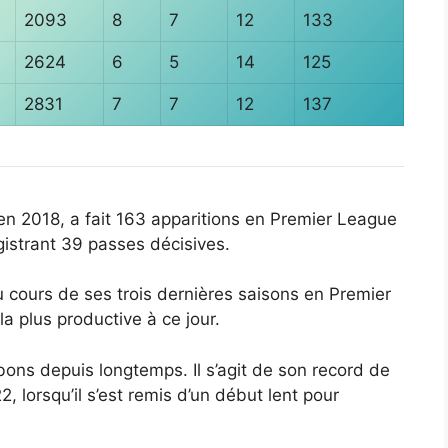
2093
8
7
12
133
2624
6
5
14
125
2831
7
7
12
137
en 2018, a fait 163 apparitions en Premier League
gistrant 39 passes décisives.
u cours de ses trois dernières saisons en Premier
 plus productive à ce jour.
ons depuis longtemps. Il s’agit de son record de
lorsqu’il s’est remis d’un début lent pour