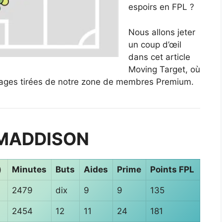
espoirs en FPL ?
Nous allons jeter
un coup d’œil
dans cet article
Moving Target, où
mages tirées de notre zone de membres Premium.
E MADDISON
)
Minutes
Buts
Aides
Prime
Points FPL
2479
dix
9
9
135
2454
12
11
24
181