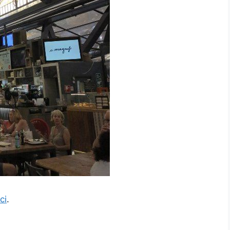
ici
.