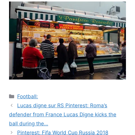
Catégories
Football:
Navigation
Lucas digne sur RS Pinterest: Roma’s
des
defender from France Lucas Digne kicks the
articles
ball during the…
Pinterest: Fifa World Cup Russia 2018