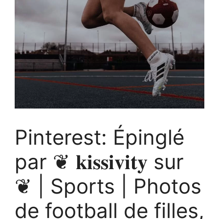
Pinterest: Épinglé
par ❦ 𝐤𝐢𝐬𝐬𝐢𝐯𝐢𝐭𝐲 sur
❦ | Sports | Photos
de football de filles,