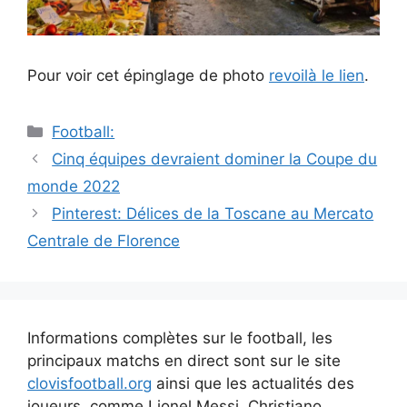
Pour voir cet épinglage de photo
revoilà le lien
.
Catégories
Football:
Navigation
Cinq équipes devraient dominer la Coupe du
des
monde 2022
articles
Pinterest: Délices de la Toscane au Mercato
Centrale de Florence
Informations complètes sur le football, les
principaux matchs en direct sont sur le site
clovisfootball.org
ainsi que les actualités des
joueurs, comme Lionel Messi, Christiano