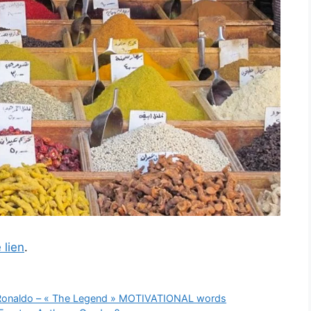
 lien
.
no Ronaldo – « The Legend » MOTIVATIONAL words