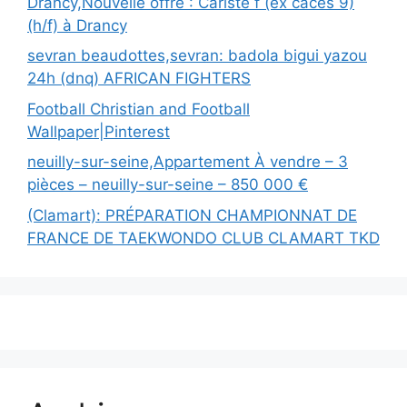
Drancy,Nouvelle offre : Cariste f (ex caces 9)
(h/f) à Drancy
sevran beaudottes,sevran: badola bigui yazou
24h (dnq) AFRICAN FIGHTERS
Football Christian and Football
Wallpaper|Pinterest
neuilly-sur-seine,Appartement À vendre – 3
pièces – neuilly-sur-seine – 850 000 €
(Clamart): PRÉPARATION CHAMPIONNAT DE
FRANCE DE TAEKWONDO CLUB CLAMART TKD