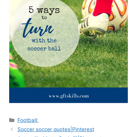
Catégories
Football:
Navigation
Soccer soccer quotes|Pinterest
des