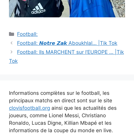
Catégories
Football:
Navigation
Football: 𝙉𝙤𝙩𝙧𝙚 𝙕𝙖𝙠 Aboukhlal… |Tik Tok
des
Football: Ils MARCHENT sur l’EUROPE … |Tik
articles
Tok
Informations complètes sur le football, les
principaux matchs en direct sont sur le site
clovisfootball.org
ainsi que les actualités des
joueurs, comme Lionel Messi, Christiano
Ronaldo, Lucas Digne, Killian Mbapé et les
informations de la coupe du monde en live.