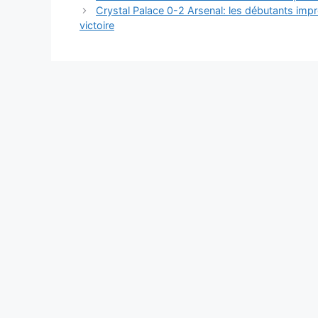
des
Crystal Palace 0-2 Arsenal: les débutants imp
articles
victoire