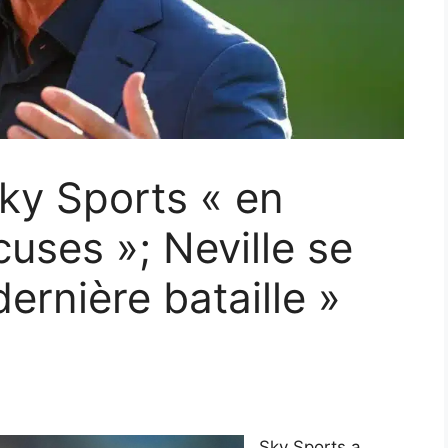
ky Sports « en
uses »; Neville se
dernière bataille »
Sky Sports a