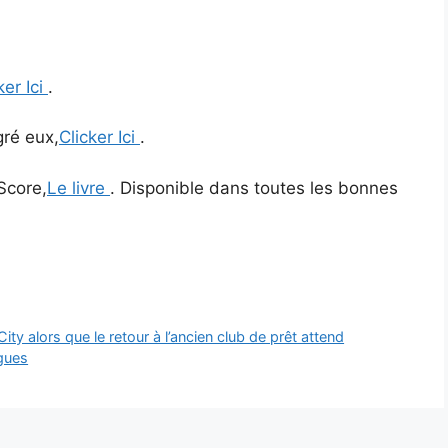
ker Ici
.
gré eux,
Clicker Ici
.
Score,
Le livre
. Disponible dans toutes les bonnes
ity alors que le retour à l’ancien club de prêt attend
igues