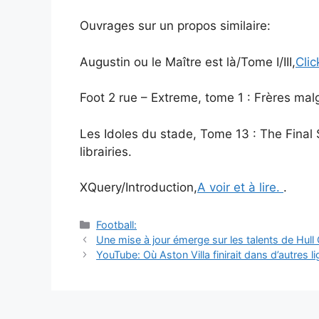
Ouvrages sur un propos similaire:
Augustin ou le Maître est là/Tome I/III,
Clic
Foot 2 rue – Extreme, tome 1 : Frères mal
Les Idoles du stade, Tome 13 : The Final 
librairies.
XQuery/Introduction,
A voir et à lire.
.
Catégories
Football:
Navigation
Une mise à jour émerge sur les talents de Hull C
des
YouTube: Où Aston Villa finirait dans d’autres l
articles