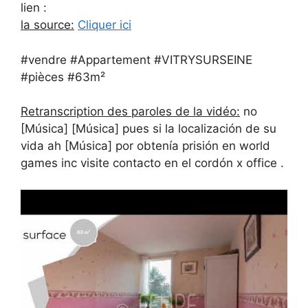
lien :
la source:
Cliquer ici
#vendre #Appartement #VITRYSURSEINE
#pièces #63m²
Retranscription des paroles de la vidéo:
no
[Música] [Música] pues si la localización de su
vida ah [Música] por obtenía prisión en world
games inc visite contacto en el cordón x office .