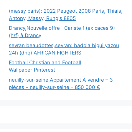
(massy paris): 2022 Peugeot 2008 Paris, Thiais,
Antony, Massy, Rungis 8805
Drancy,Nouvelle offre : Cariste f (ex caces 9)
(h/f) à Drancy
sevran beaudottes,sevran: badola bigui yazou
24h (dnq) AFRICAN FIGHTERS
Football Christian and Football
Wallpaper|Pinterest
neuilly-sur-seine,Appartement À vendre – 3
pièces – neuilly-sur-seine – 850 000 €