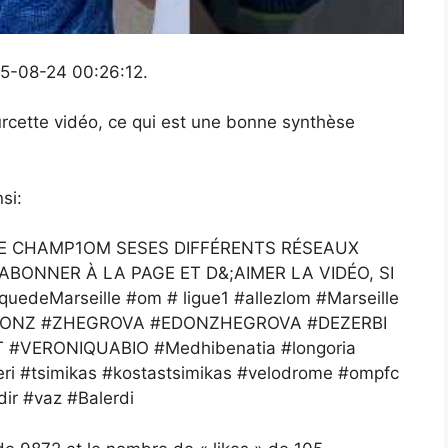
025-08-24 00:26:12.
rcette vidéo, ce qui est une bonne synthèse
si:
RE CHAMP1OM SESES DIFFÉRENTS RÉSEAUX
ABONNER À LA PAGE ET D&;AIMER LA VIDÉO, SI
edeMarseille #om # ligue1 #allezlom #Marseille
ORBONZ #ZHEGROVA #EDONZHEGROVA #DEZERBI
#VERONIQUABIO #Medhibenatia #longoria
ri #tsimikas #kostastsimikas #velodrome #ompfc
r #vaz #Balerdi