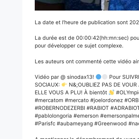
La date et l’heure de publication sont 2
La durée est de 00:00:42(hh:mn:sec) pou
pour développer ce sujet complexe.
Les auteurs ont commenté cette vidéo ain
Vidéo par @ sinodax13!
Pour SUIV
SOCIAUX:
N&;OUBLIEZ PAS DE VOUR 
ELLE VOUS A PLU! À bientôt
#OLYmpiqu
#mercatom #mercato #joelordonez #
#ROBERNODEZERBI #RABIOT #ADRABIOT 
#pablolongoria #emerson #emersonpalme
#Parisfc #aubameyang #Greenwood #nadi