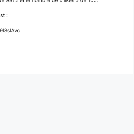
 9872 et le nombre de « likes » de 105.
st :
9l8slAvc