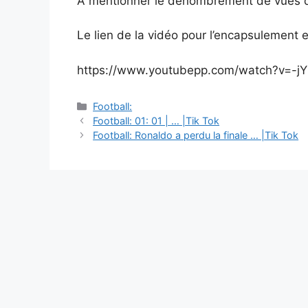
A mentionner le dénombrement de vues de
Le lien de la vidéo pour l’encapsulement e
https://www.youtubepp.com/watch?v=-jY
Catégories
Football:
Navigation
Football: 01: 01 | … |Tik Tok
des
Football: Ronaldo a perdu la finale … |Tik Tok
articles