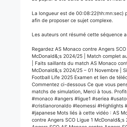
La longueur est de 00:08:22(hh:mn:sec) p
afin de proposer ce sujet complexe.
Les auteurs ont résumé cette séquence ai
Regardez AS Monaco contre Angers SCO EN
McDonald&;s 2024/25 | Match complet aujou
| Faits saillants du match AS Monaco co
McDonald&;s 2024/25 – 01 Novembre | S
Football Life 2025 Examen et lien de télé
Commentez ci-dessous Ce que vous pens
matchs de simulation, Merci à tous. Profi
#monaco #angers #ligue1 #seriea #usato
#cristianoronaldo #leomessi #Highlight
#japanese Mots liés à cette vidéo : AS
contre Angers SCO Ligue 1 McDonald&;s 
Angers SCO AS Monaco contre Angers SC