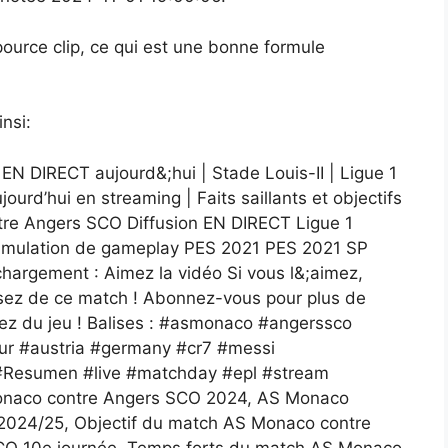
ource clip, ce qui est une bonne formule
nsi:
 DIRECT aujourd&;hui | Stade Louis-II | Ligue 1
rd’hui en streaming | Faits saillants et objectifs
ntre Angers SCO Diffusion EN DIRECT Ligue 1
imulation de gameplay PES 2021 PES 2021 SP
chargement : Aimez la vidéo Si vous l&;aimez,
ez de ce match ! Abonnez-vous pour plus de
tez du jeu ! Balises : #asmonaco #angerssco
ur #austria #germany #cr7 #messi
s #Resumen #live #matchday #epl #stream
 Monaco contre Angers SCO 2024, AS Monaco
2024/25, Objectif du match AS Monaco contre
O 10e journée, Temps forts du match AS Monaco