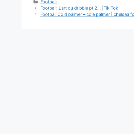
Catégories
Football:
Navigation
Football: L’art du dribble pt.2… |Tik Tok
des
Football Cold palmer – cole palmer | chelsea fc
articles