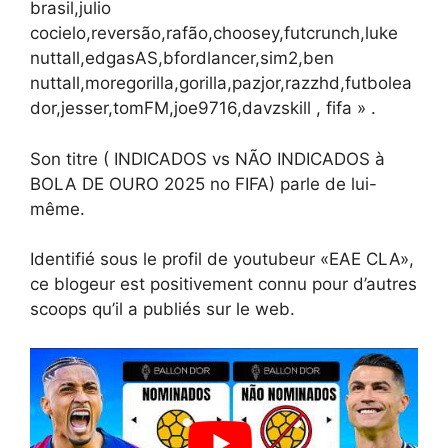
brasil,julio
cocielo,reversão,rafão,choosey,futcrunch,luke
nuttall,edgasAS,bfordlancer,sim2,ben
nuttall,moregorilla,gorilla,pazjor,razzhd,futbolea
dor,jesser,tomFM,joe9716,davzskill , fifa » .
Son titre ( INDICADOS vs NÃO INDICADOS à
BOLA DE OURO 2025 no FIFA) parle de lui-
même.
Identifié sous le profil de youtubeur «EAE CLA»,
ce blogeur est positivement connu pour d’autres
scoops qu’il a publiés sur le web.