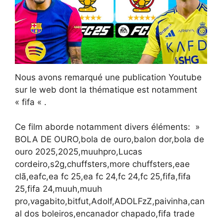
Nous avons remarqué une publication Youtube
sur le web dont la thématique est notamment
« fifa « .
Ce film aborde notamment divers éléments: »
BOLA DE OURO,bola de ouro,balon dor,bola de
ouro 2025,2025,muuhpro,Lucas
cordeiro,s2g,chuffsters,more chuffsters,eae
clã,eafc,ea fc 25,ea fc 24,fc 24,fc 25,fifa,fifa
25,fifa 24,muuh,muuh
pro,vagabito,bitfut,Adolf,ADOLFzZ,paivinha,can
al dos boleiros,encanador chapado,fifa trade