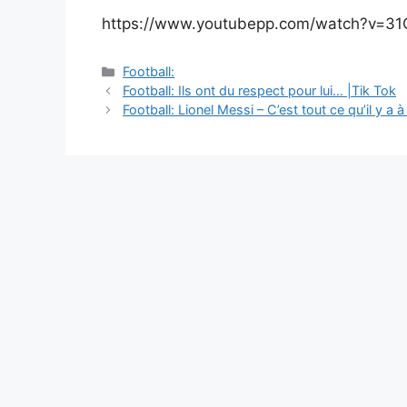
https://www.youtubepp.com/watch?v=3
Catégories
Football:
Navigation
Football: Ils ont du respect pour lui… |Tik Tok
des
Football: Lionel Messi – C’est tout ce qu’il y a 
articles