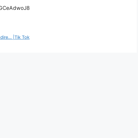
1GCeAdwoJ8
à dire… |Tik Tok