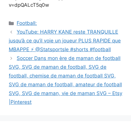
v=dpQALcT5q0w
Catégories
Football:
Navigation
YouTube: HARRY KANE reste TRANQUILLE
des
jusqu’à ce qu’il voie un joueur PLUS RAPIDE que
articles
MBAPPE ⚡ @StatsportsIe #shorts #football
Soccer Dans mon ère de maman de football
SVG, SVG de maman de football, SVG de
football, chemise de maman de football SVG,
SVG de maman de football, amateur de football
SVG, SVG de maman, vie de maman SVG – Etsy
|Pinterest