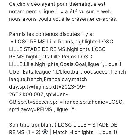
Ce clip vidéo ayant pour thématique est
notamment « ligue 1 » a été vu sur le web,
nous avons voulu vous le présenter ci-après.
Parmis les contenus discutés il y a:
» LOSC REIMS,Lille Reims,highlights LOSC
LILLE STADE DE REIMS,highlights LOSC
REIMS,highlights Lille Reims,LOSC
LILLE,Lille,highlights,Goals,Goal,ligue 1,Ligue 1
Uber Eats,league 1,L1,football,foot,soccer,french
league,french,France,day,match
day,sp:ty=high,sp:dt=2023-09-
26T21:00:00Z,sp:vl=en-
GB,sp:st=soccer,sp:li=france,sp:ti:home=LOSC,
sp:ti:away=REIMS , ligue 1″ .
Son titre troublant ( LOSC LILLE – STADE DE
REIMS (1 – 2)
| Match Highlights | Ligue 1)