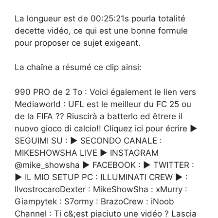
La longueur est de 00:25:21s pourla totalité
decette vidéo, ce qui est une bonne formule
pour proposer ce sujet exigeant.
La chaîne a résumé ce clip ainsi:
990 PRO de 2 To : Voici également le lien vers
Mediaworld : UFL est le meilleur du FC 25 ou
de la FIFA ?? Riuscirà a batterlo ed êtrere il
nuovo gioco di calcio!! Cliquez ici pour écrire ►
SEGUIMI SU : ► SECONDO CANALE :
MIKESHOWSHA LIVE ► INSTAGRAM
@mike_showsha ► FACEBOOK : ► TWITTER :
► IL MIO SETUP PC : ILLUMINATI CREW ► :
IlvostrocaroDexter : MikeShowSha : xMurry :
Giampytek : S7ormy : BrazoCrew : iNoob
Channel : Ti c&;est piaciuto une vidéo ? Lascia