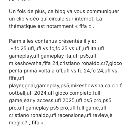
Un fois de plus, ce blog va vous communiquer
un clip vidéo qui circule sur internet. La
thématique est notamment « fifa « .
Parmis les contenus présentés il y a:
» fc 25,ufl,ufl vs fc,fc 25 vs ufl,ufl ita,ufl
gameplay,ufl gameplay ita,ufl ps5,ufl
mikeshowsha,fifa 24,cristiano ronaldo,cr7,gioco
per la prima volta a ufl,ufl vs fc 24,fc 24,ufl vs
fifa,ufl
player,goal,gameplay,ps5,mikeshowsha,calcio,f
ootball,ufl 2024,ufl gioco completo,full
game,early access,ufl 2025,ufl ps5 pro,ps5
pro,ufl gameplay ps5 pro,ufl full game,ufl
cristiano ronaldo,ufl recensione,ufl review,è
meglio? , fifa » .