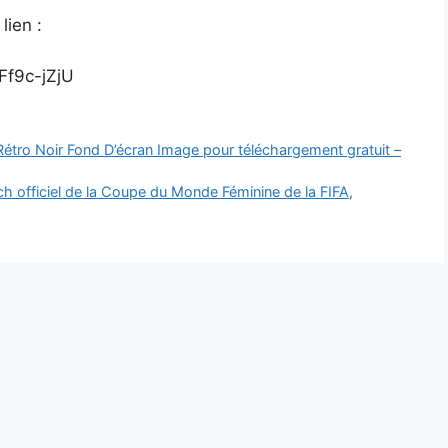
lien :
Ff9c-jZjU
 Rétro Noir Fond D’écran Image pour téléchargement gratuit –
ch officiel de la Coupe du Monde Féminine de la FIFA,