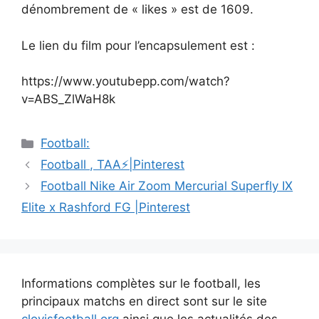
dénombrement de « likes » est de 1609.
Le lien du film pour l’encapsulement est :
https://www.youtubepp.com/watch?
v=ABS_ZlWaH8k
Catégories
Football:
Navigation
Football , TAA⚡|Pinterest
des
Football Nike Air Zoom Mercurial Superfly IX
articles
Elite x Rashford FG |Pinterest
Informations complètes sur le football, les
principaux matchs en direct sont sur le site