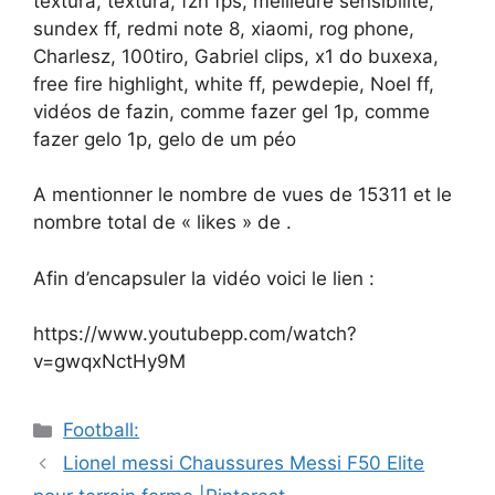
textura, textura, fzn fps, meilleure sensibilité,
sundex ff, redmi note 8, xiaomi, rog phone,
Charlesz, 100tiro, Gabriel clips, x1 do buxexa,
free fire highlight, white ff, pewdepie, Noel ff,
vidéos de fazin, comme fazer gel 1p, comme
fazer gelo 1p, gelo de um péo
A mentionner le nombre de vues de 15311 et le
nombre total de « likes » de .
Afin d’encapsuler la vidéo voici le lien :
https://www.youtubepp.com/watch?
v=gwqxNctHy9M
Catégories
Football:
Navigation
Lionel messi Chaussures Messi F50 Elite
des