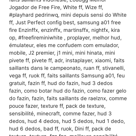
Jogador de Free Fire, White ff, Wize ff,
#playhard​ pedrinwq, mini depuis sensi do White
ff, Just Perfect config best, samsung a01 free
fire Enzinffx, enzinffx, martinsffx, nightfx, kira
op, #freefireminiwhite​ , proplayer, melhor hud,
émulateur, eles me confudem com emulador,
mobile, J2 premier, j1 mini, mini hinata, mini
pivete ff, pivete ff, adr, instaplayer, xiaomi, faits
saillants dans le campeonato, ruan ff, stivanelli,
vega ff, ruok ff, faits saillants Samsung a01, feu
gratuit, fazin ff, hud do fazin, hud 3 dedos
fazin, como botar hud do fazin, como fazer gelo
do fazin, fazin, faits saillants de raelznx, comme
pouce fazer, texture ff, pack de texture,
sensibilité, minecraft, comme fazer, hud 3
dedos, hud 4 dedos, hud 5 dedos, hud 1 dedo,
hud 6 dedos, bad ff, ruok, Dini ff, pack de