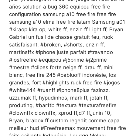
años solution a bug 360 equipou free fire
configuration samsung a10 free fire free fire
samsung a10 elma free fire latam Samsung a01
#kiraop​ kira op, white ff, enzin ff Light ff, Bryan
Gabriel un fusil de chasse gratuit feu, ruok
satisfaisant, #broken​, #shorts​, enzin ff,
martinsffx #iphone​ juste parfait​​ #travando​​​
#iosfreefire​​​ #equipou​​​ #j5prime​​​ #j2prime​​​
#mestre​​​ #clipes​​​ forte neige ff, drau ff, mini
blanc, free fire 245 #pabluoff​ indonésie, los
grandes, fort #highlights​ ruok free fire #jogos​
#white444​ #ruanff​ #iphone8plus​ fazinzz,
uzzumak ff, hypudinhos, mark ff, jotah ff,
produting, #bar1tb​ #textura​ #texturafreefire​
#clownffx​ clownffx, xprod ff,d7 ff,junin 10,
Bryan, brabox ff custom regedit comme capa
meilleur hud #Freefreemax​ mouvement free fire
faits saillants Indonésie, Loudgg Melhor