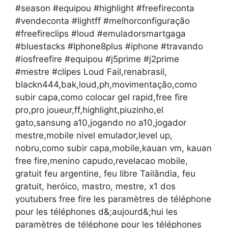
#season​​​ #equipou​​​ #highlight​​​ #freefireconta​​​
#vendeconta​​​ #lightff​​​ #melhorconfiguração​​​
#freefireclips​​​ #loud​​​ #emuladorsmartgaga​​​
#bluestacks​​​ #Iphone8plus​​​ #iphone​​​ #travando​​​
#iosfreefire​​​ #equipou​​​ #j5prime​​​ #j2prime​​​
#mestre​​​ #clipes​​​ Loud Fail,renabrasil,
blackn444,bak,loud,ph,movimentação,como
subir capa,como colocar gel rapid,free fire
pro,pro joueur,ff,highlight,piuzinho,el
gato,sansung a10,jogando no a10,jogador
mestre,mobile nivel emulador,level up,
nobru,como subir capa,mobile,kauan vm, kauan
free fire,menino capudo,revelacao mobile,
gratuit feu argentine, feu libre Tailândia, feu
gratuit, heróico, mastro, mestre, x1 dos
youtubers free fire les paramètres de téléphone
pour les téléphones d&;aujourd&;hui les
paramètres de téléphone pour les téléphones