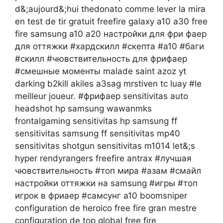
d&;aujourd&;hui thedonato comme lever la mira
en test de tir gratuit freefire galaxy a10 a30 free
fire samsung a10 a20 настройки для фри фаер
для оттяжки #хардскилл​​​ #скепта​​​ #а10​​​ #баги​​​
#скилл​​​ #чювствительность​​​ для фрифаер
#смешные​​​ моменты malade saint azoz yt
darking b2kill akiles a3sag mrstiven tc luay #le​​​
meilleur joueur. #фрифаер​​​ sensitivitas auto
headshot hp samsung wawanmks
frontalgaming sensitivitas hp samsung ff
sensitivitas samsung ff sensitivitas mp40
sensitivitas shotgun sensitivitas m1014 let&;s
hyper rendyrangers freefire antrax #лучшая​​​
чювствительность #топ​​​ мира #азам​​​ #смайл​​​
настройки оттяжки на samsung #игры​​​ #топ​​​
игрок в фриаер #самсунг​​​ а10 boomsniper
configuration de heroico free fire gran mestre
configuration de top global free fire