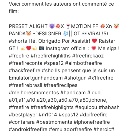
Voici comment les auteurs ont commenté ce
film:
PRESET ALIGHT
X
MOTION FF
Xn
PANDA
-DESIIGNER
|| GT
VIRAL!5)
#shorts Hé, Obrigado Por Assistir!
Raistar
GT !
Instagram officiel :
Me siga !
#freefire​ #freefirehighliths​ #freefirekaoz
#freefireconta​​​ #spas12​​​ #aimbotfreefire​​​
#hackfreefire​​​ #sho​​​ Ils pensent que je suis un
Emulatortgunhandcam #shotgun​​​ #x1freefire​​​
#freefirebrasil​​​ #freefireclipes​​​
#melhoresmomentos​​​ #handcam​​​ #loud​​​
a01,a11,a10,a20,a30,a50,a70,a80,iphone,
#freefire​​​ #freefirehighlights​​​ #equipou​​​ #habash​​​
#bestplayer​​​ #m1014​​​ #spas12​​​ #dpifreefire​​​
#contarara​​​ #bestmoments​​​ #Iphonefreefire​​​
#androidfreefire​​​ #emuladorfreefire​​​ #heroic​​​#