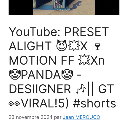
YouTube: PRESET
ALIGHT 😈💥X 🍷
MOTION FF 💥Xn
🤡PANDA🤡 -
DESIIGNER 🎶|| GT
👀VIRAL!5) #shorts
23 novembre 2024
par
Jean MEROUCO