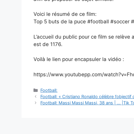
Voici le résumé de ce film:
Top 5 buts de la puce #football #soccer
L’accueil du public pour ce film se relèv
est de 1176.
Voilà le lien pour encapsuler la vidéo :
https://www.youtubepp.com/watch?v=F
Catégories
Football:
Navigation
Football: « Cristiano Ronaldo célèbre l’objectif 
des
Football: Massi Massi Massi, 38 ans | … |Tik T
articles