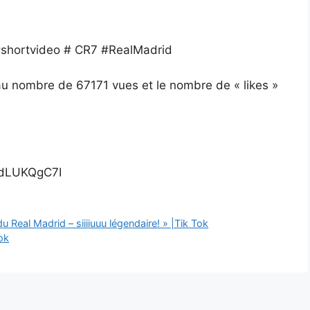
 #shortvideo # CR7 #RealMadrid
e au nombre de 67171 vues et le nombre de « likes »
hdLUKQgC7I
du Real Madrid – siiiiuuu légendaire! » |Tik Tok
ok