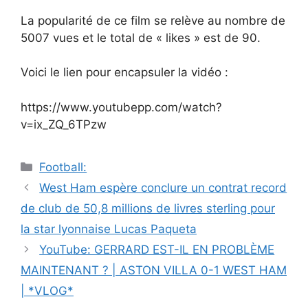
La popularité de ce film se relève au nombre de
5007 vues et le total de « likes » est de 90.
Voici le lien pour encapsuler la vidéo :
https://www.youtubepp.com/watch?
v=ix_ZQ_6TPzw
Catégories
Football:
Navigation
West Ham espère conclure un contrat record
des
de club de 50,8 millions de livres sterling pour
articles
la star lyonnaise Lucas Paqueta
YouTube: GERRARD EST-IL EN PROBLÈME
MAINTENANT ? | ASTON VILLA 0-1 WEST HAM
| *VLOG*