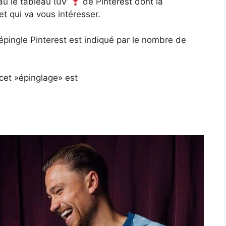
 le tableau 𝗅𝗎𝗏’
de Pinterest dont la
t qui va vous intéresser.
’épingle Pinterest est indiqué par le nombre de
 cet »épinglage» est