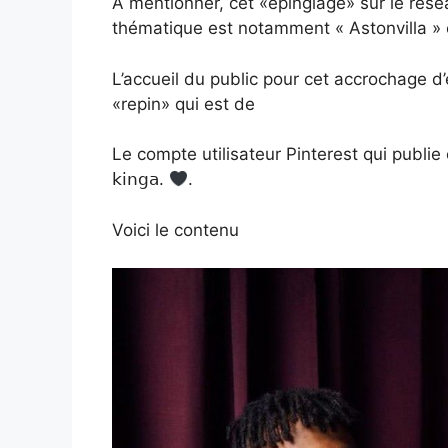
A mentionner, cet «épinglage» sur le réseau
thématique est notamment « Astonvilla » e
L’accueil du public pour cet accrochage d
«repin» qui est de
Le compte utilisateur Pinterest qui publie
𝗄𝗂𝗇𝗀𝖺.
.
Voici le contenu