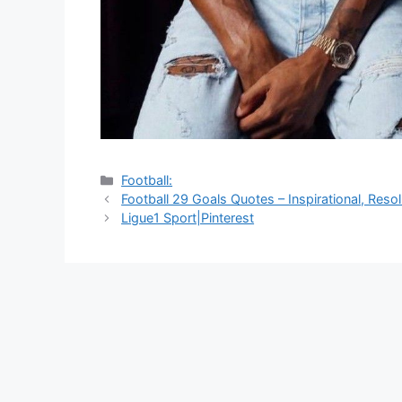
Catégories
Football:
Navigation
Football 29 Goals Quotes – Inspirational, Resol
des
Ligue1 Sport|Pinterest
articles