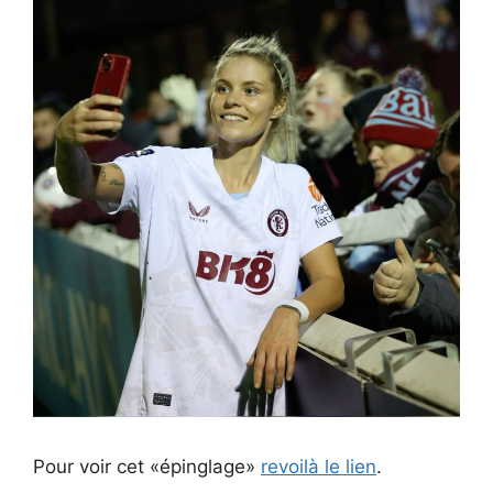
Pour voir cet «épinglage»
revoilà le lien
.