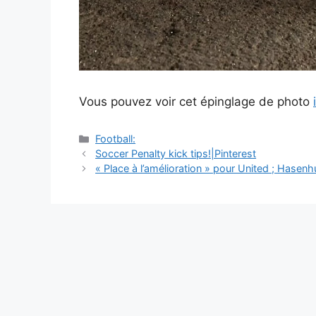
Vous pouvez voir cet épinglage de photo
Catégories
Football:
Navigation
Soccer Penalty kick tips!|Pinterest
des
« Place à l’amélioration » pour United ; Hasenh
articles