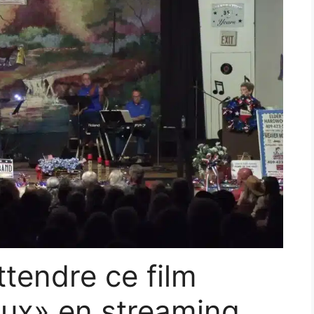
tendre ce film
ux» en streaming