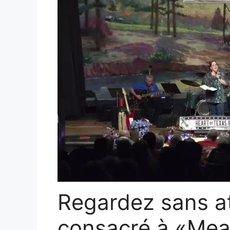
Regardez sans at
consacré à «Mea