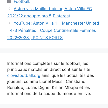
Catégories
Football:
Navigation
Aston villa Maillot training Aston Villa FC
des
2021/22 aboupre pro 5|Pinterest
articles
YouTube: Aston Villa 1-1 Manchester United
| 4-3 Pénalités | Coupe Continentale Femmes |
2022-2023 | POINTS FORTS
Informations complètes sur le football, les
principaux matchs en direct sont sur le site
clovisfootball.org
ainsi que les actualités des
joueurs, comme Lionel Messi, Christiano
Ronaldo, Lucas Digne, Killian Mbapé et les
informations de la coupe du monde en live.