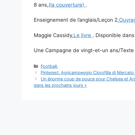
8 ans,
(la couverture)
.
Enseignement de l’anglais/Leçon 2,
Ouvra
Maggie Cassidy,
Le livre
. Disponible dans 
Une Campagne de vingt-et-un ans/Texte e
Catégories
Football:
Navigation
Pinterest: Agricampeggio Clorofilla di Mercat
des
Un énorme coup de pouce pour Chelsea et Ars
articles
dans les prochains jours »