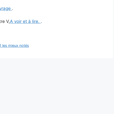
vrage
.
re V,
A voir et à lire.
.
1 les mieux notés