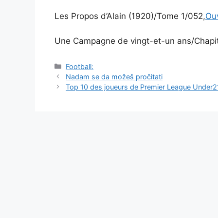
Les Propos d’Alain (1920)/Tome 1/052,
Ou
Une Campagne de vingt-et-un ans/Chapit
Catégories
Football:
Navigation
Nadam se da možeš pročitati
des
Top 10 des joueurs de Premier League Under2
articles