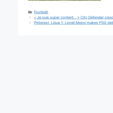
Catégories
Football:
Navigation
« Je suis super content… » City Defender s’ex
des
Pinterest: Ligue 1: Lionel Messi makes PSG de
articles