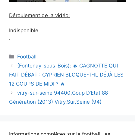
Déroulement de la vidéo:
Indisponible.
.
Catégories
Football:
Navigation
(Fontenay-sous-Bois): 🔥 CAGNOTTE QUI
des
FAIT DÉBAT : CYPRIEN BLOQUE-T-IL DÉJÀ LES
articles
12 COUPS DE MIDI ? 🔥
vitry-sur-seine 94400,Coup D’Etat 88
Génération (2013) Vitry.Sur.Seine (94)
Informations complètes sur le football, les