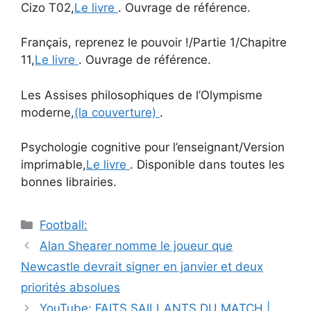
articles
Cizo T02,
Le livre
. Ouvrage de référence.
Français, reprenez le pouvoir !/Partie 1/Chapitre
11,
Le livre
. Ouvrage de référence.
Les Assises philosophiques de l’Olympisme
moderne,
(la couverture)
.
Psychologie cognitive pour l’enseignant/Version
imprimable,
Le livre
. Disponible dans toutes les
bonnes librairies.
Catégories
Football:
Navigation
Alan Shearer nomme le joueur que
des
Newcastle devrait signer en janvier et deux
articles
priorités absolues
YouTube: FAITS SAILLANTS DU MATCH |