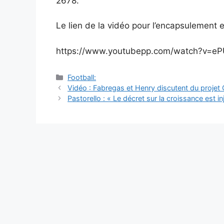
2678.
Le lien de la vidéo pour l’encapsulement e
https://www.youtubepp.com/watch?v=eP
Catégories
Football:
Navigation
Vidéo : Fabregas et Henry discutent du proje
des
Pastorello : « Le décret sur la croissance est in
articles