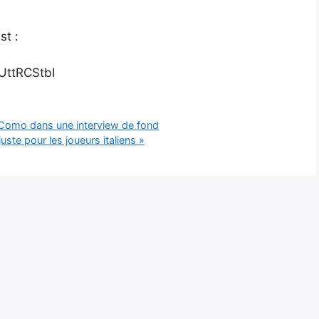
st :
UttRCStbI
t Como dans une interview de fond
juste pour les joueurs italiens »